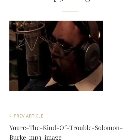
Beitragsnavigation
Previous
PREV ARTICLE
Post
Youre-The-Kind-Of-Trouble-Solomon-
Burke-mp3-image