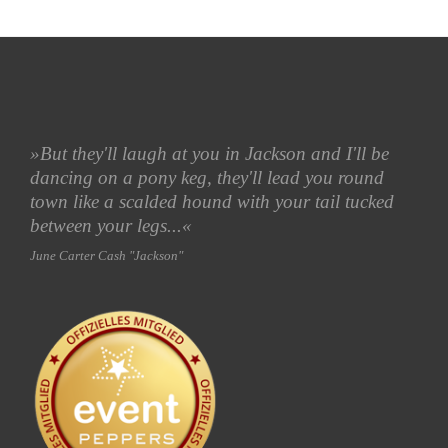
»But they'll laugh at you in Jackson
and I'll be
dancing on a pony keg,
they'll lead you round
town like a scalded hound with your tail tucked
between your legs...«
June Carter Cash "Jackson"