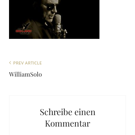
Beitragsnavigation
Previous
PREV ARTICLE
Post
WilliamSolo
Schreibe einen
Kommentar