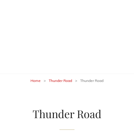
G LAND BAND
Home
>
Thunder Road
>
Thunder Road
Thunder Road