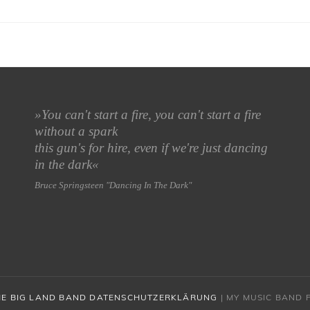
»
You can't start a fire, you can't start a fire
without a spark
this gun's for hire, even if we're just dancing
in the dark
«
Bruce Springsteen "Dancing In The Dark"
HE BIG LAND BAND
DATENSCHUTZERKLÄRUNG
|
MY MUSIC BAND 