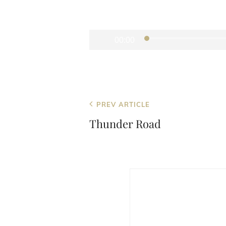
Audio-
Player
00:00
Beitragsnavigation
Previous
PREV ARTICLE
Post
Thunder Road