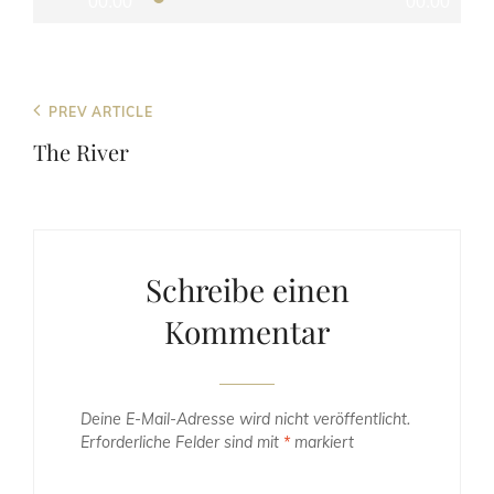
00:00
00:00
Beitragsnavigation
Previous
PREV ARTICLE
Post
The River
Schreibe einen
Kommentar
Deine E-Mail-Adresse wird nicht veröffentlicht.
Erforderliche Felder sind mit
*
markiert