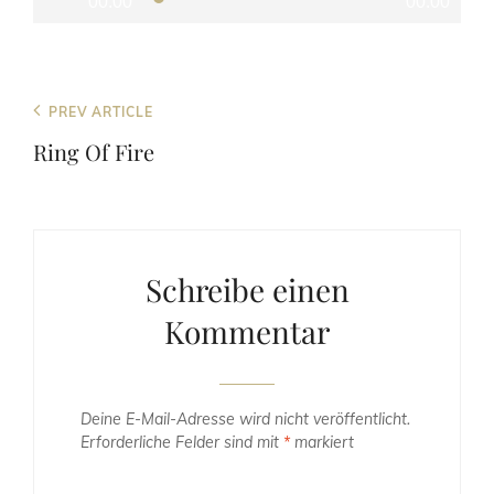
00:00
00:00
Beitragsnavigation
Previous
PREV ARTICLE
Post
Ring Of Fire
Schreibe einen
Kommentar
Deine E-Mail-Adresse wird nicht veröffentlicht.
Erforderliche Felder sind mit
*
markiert