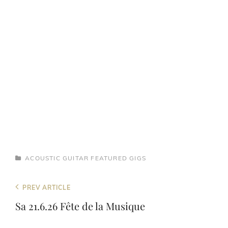
CATEGORIES
ACOUSTIC GUITAR
FEATURED
GIGS
Beitragsnavigation
Previous
PREV ARTICLE
Post
Sa 21.6.26 Fête de la Musique