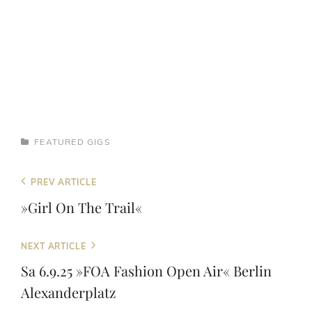
CATEGORIES
FEATURED
GIGS
Beitragsnavigation
Previous
PREV ARTICLE
Post
»Girl On The Trail«
Next
NEXT ARTICLE
Post
Sa 6.9.25 »FOA Fashion Open Air« Berlin
Alexanderplatz