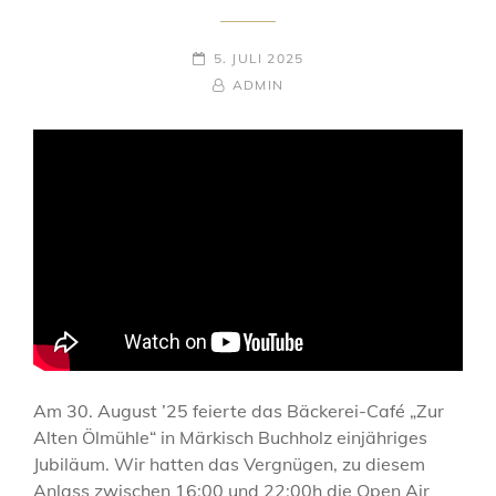
POSTED-
5. JULI 2025
ON
BY
BYLINE
ADMIN
LINE
Am 30. August ’25 feierte das Bäckerei-Café „Zur
Alten Ölmühle“ in Märkisch Buchholz einjähriges
Jubiläum. Wir hatten das Vergnügen, zu diesem
Anlass zwischen 16:00 und 22:00h die Open Air