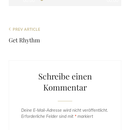
00:00
00:00
Beitragsnavigation
Previous
PREV ARTICLE
Post
Get Rhythm
Schreibe einen
Kommentar
Deine E-Mail-Adresse wird nicht veröffentlicht.
Erforderliche Felder sind mit
*
markiert