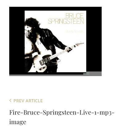
Beitragsnavigation
Previous
PREV ARTICLE
Post
Fire-Bruce-Springsteen-Live-1-mp3-
image