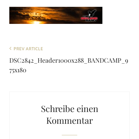
Beitragsnavigation
Previous
PREV ARTICLE
Post
DSC2842_Header1000x288_BANDCAMP_9
75x180
Schreibe einen
Kommentar