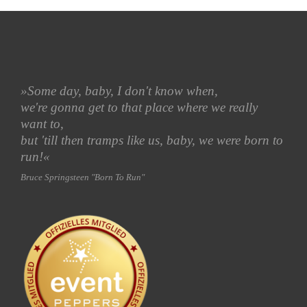
»Some day, baby
, I don't know when,
we're gonna get to that place where we really
want
to,
but 'till then tramps like us, baby, we were born to
run!«
Bruce Springsteen "Born To Run"