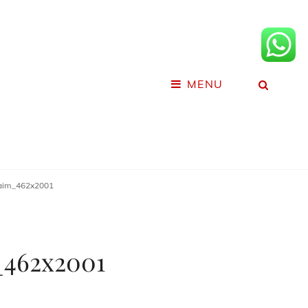
MENU
SEA
aim_462x2001
462x2001