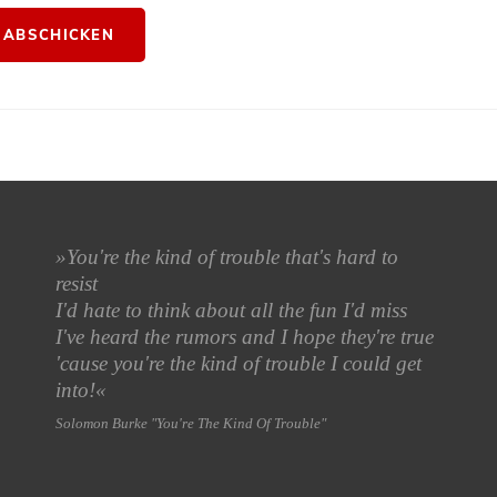
»
You're the kind of trouble that's hard to
resist
I'd hate to think about all the fun I'd miss
I've heard the rumors and I hope they're true
'cause you're the kind of trouble I could get
into!«
Solomon Burke "You're The Kind Of Trouble"