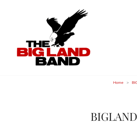
THE BI
Rocking The Country
Home
>
BI
BIGLAND