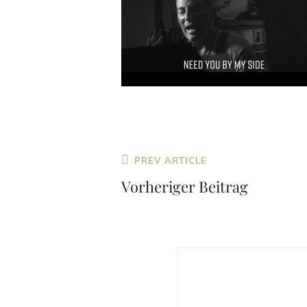
Beitragsnavigation
Previous
PREV ARTICLE
Post
Vorheriger Beitrag