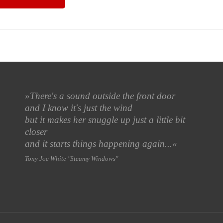
»
There's a sound outside the front door
and I know it's just the wind
but it makes her snuggle up just a little bit
closer
and it starts things happening again...«
Tony Joe White "Steamy Windows"